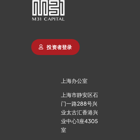
投资者登录
上海办公室
上海市静安区石
门一路288号兴
业太古汇香港兴
业中心1座4305
室